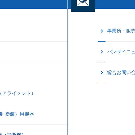
事業所・販
バンザイニ
総合お問い
（アライメント）
接･塗装）用機器
器（診断機）