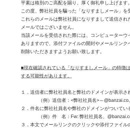
平素は格別のご高配を賜り、厚く御礼申し上げます
この度、弊社社員を騙った「なりすましメール」を
これらのメールは弊社社員になりすまして送信され
メールではございません。
当該メールを受信された際には、コンピューターウ
ありますので、添付ファイルの開封やメールリンク
削除いただきますようお願い致します。
■現在確認されている「なりすましメール」の特徴
する可能性があります。
１．送信者に弊社社員名と弊社のドメインが表示さ
（例）送信者：<弊社社員名>～@banzai.c
２．件名に弊社社員名や弊社のドメインがついてい
（例）件 名：Fw: 弊社社員名、@banzai.
３．本文でメールリンクのクリックや添付ファイル