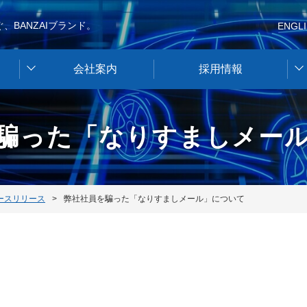
、BANZAIブランド。
ENGL
会社案内
採用情報
騙った「なりすましメー
ースリリース
弊社社員を騙った「なりすましメール」について