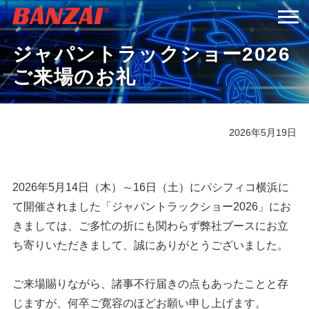
ジャパントラックショー2026
HOME
ご来場のお礼
商品情報
2026年5月19日
会社案内
採用情報
2026年5月14日（木）～16日（土）にパシフィコ横浜に
て開催されました「ジャパントラックショー2026」にお
サービス＆サポート
きましては、ご多忙の折にも関わらず弊社ブースにお立
ち寄りいただきまして、誠にありがとうございました。
お問い合わせ
ご来場賜りながら、諸事不行届きの点もあったことと存
じますが、何卒ご寛容のほどお願い申し上げます。