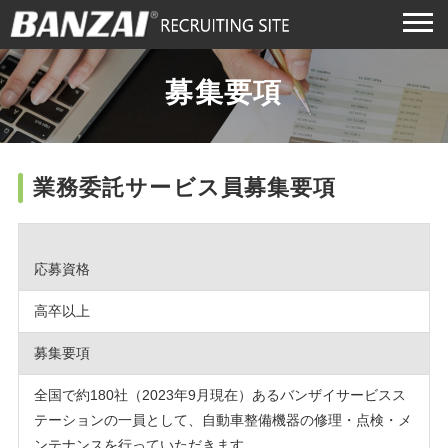
HOME
募集要項
採用TOP
募集要項
業務委託サービス員募集要項
人を知る
応募資格
会社を知る
高卒以上
新卒採用
中途採用
ENTRY
ENTRY
募集要項
業務委託募集
全国で約180社（2023年9月現在）あるバンザイサービスス
ENTRY
テーションの一員として、自動車整備機器の修理・点検・メ
ンテナンスを行っていただきます。