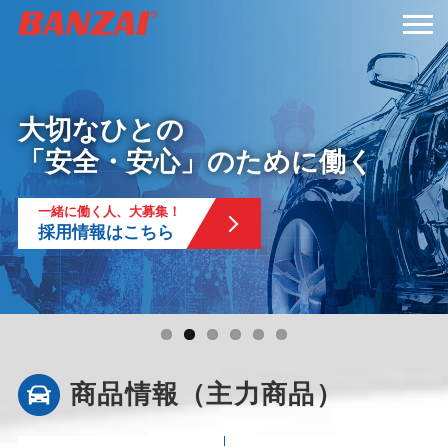
HOME
第38回
自動車サービスに
サービスのバンザイ
大切なひとの
オートサービスショー2025
BANZAI HISTORY
日本のモータリゼーションと
必要な商品を
商品情報
全国を網羅する
「安全・安心」のために働く
当社ブースへのご来場
共に歩んで、1世紀
幅広くラインナップ
バンザイ・ネットワーク
バンザイ
ありがとうございました。
会社案内
一緒に働く人、大募集！
バンザイは、自動車整備機器の
100年の歩み
ハンドツールから大規模な整備システム、
採用情報はこちら
トータルソリューションをこれからも提供していきます。
支店・営業所を主要拠点として、
経営戦略・支援システムに至るまで
特設サイトはこちら
全国１８５ヶ所のサービスステーションが連携
トータルにご提供いたします。
採用情報
サービス＆サポート
お問い合わせ
商品情報（主力商品）