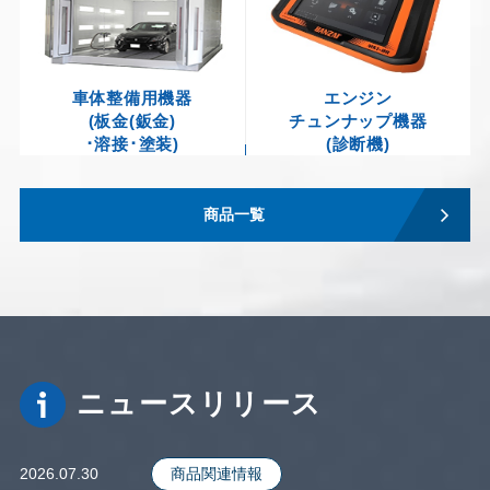
車体整備用機器
エンジン
(板金(鈑金)
チュンナップ機器
･溶接･塗装)
(診断機)
商品一覧
ニュースリリース
2026.07.30
商品関連情報