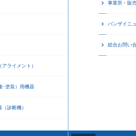
事業所・販
バンザイニ
総合お問い
（アライメント）
接･塗装）用機器
器（診断機）