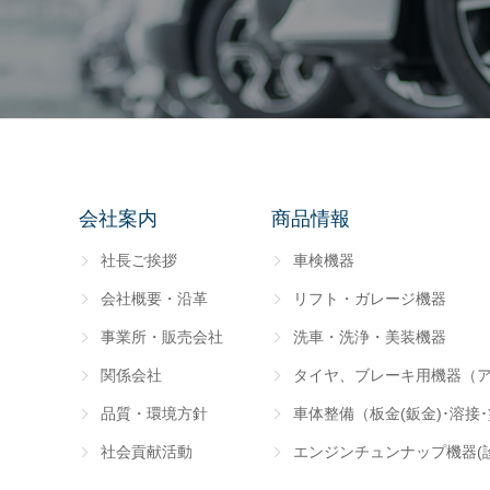
会社案内
商品情報
社長ご挨拶
車検機器
会社概要・沿革
リフト・ガレージ機器
事業所・販売会社
洗車・洗浄・美装機器
関係会社
タイヤ、ブレーキ用機器（
品質・環境方針
車体整備（板金(鈑金)･溶接
社会貢献活動
エンジンチュンナップ機器(