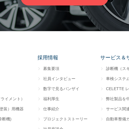
採用情報
サービス＆
募集要項
診断機（ス
社員インタビュー
車検システ
数字で見るバンザイ
CELETTE 
アライメント）
福利厚生
弊社製品を
･塗装）用機器
仕事紹介
サービス関
診断機)
プロジェクトストーリー
自動車整備
社員座談会