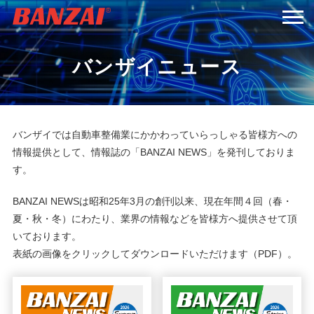
バンザイニュース
HOME
商品情報
バンザイでは自動車整備業にかかわっていらっしゃる皆様方への
会社案内
情報提供として、情報誌の「BANZAI NEWS」を発刊しておりま
す。
採用情報
BANZAI NEWSは昭和25年3月の創刊以来、現在年間４回（春・
夏・秋・冬）にわたり、業界の情報などを皆様方へ提供させて頂
サービス＆サポート
いております。
表紙の画像をクリックしてダウンロードいただけます（PDF）。
お問い合わせ