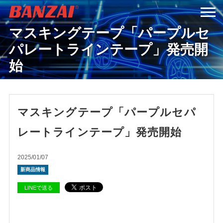
マスキングテープ「パープルセ
HOME
パレートラインテープ」発売開
始
商品情報
会社案内
マスキングテープ「パープルセパ
レートラインテープ」発売開始
採用情報
2025/01/07
サービス＆サポート
新商品情報
LINEで送る
お問い合わせ