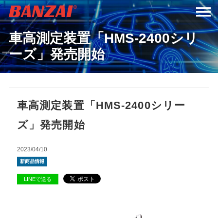
車高測定装置「HMS-2400シリ
HOME
ーズ」発売開始
商品情報
会社案内
車高測定装置「HMS-2400シリー
ズ」発売開始
採用情報
2023/04/10
サービス＆サポート
新商品情報
LINEで送る
お問い合わせ