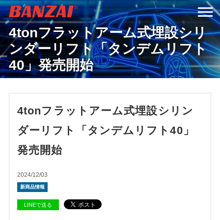
4tonフラットアーム式埋設シリ
HOME
ンダーリフト「タンデムリフト
40」発売開始
商品情報
会社案内
4tonフラットアーム式埋設シリン
ダーリフト「タンデムリフト40」
採用情報
発売開始
サービス＆サポート
2024/12/03
新商品情報
お問い合わせ
LINEで送る