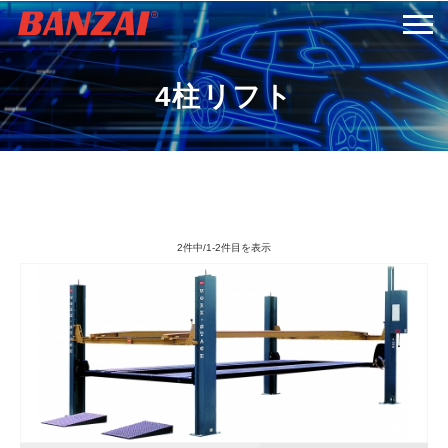
HOME
4柱リフト
商品情報
会社案内
2件中/1-2件目を表示
採用情報
サービス＆サポート
お問い合わせ