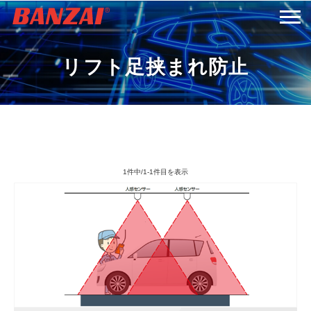
HOME
リフト足挟まれ防止
商品情報
会社案内
1件中/1-1件目を表示
採用情報
サービス＆サポート
お問い合わせ