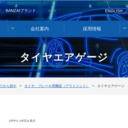
、BANZAIブランド。
ENGLISH
会社案内
採用情報
タイヤエアゲージ
リから探す
タイヤ、ブレーキ用機器（アライメント）
タイヤエアゲージ
1件中/1-1件目を表示