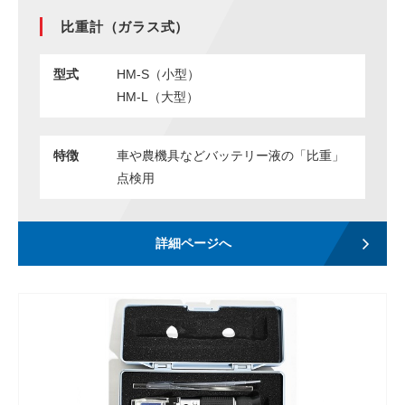
比重計（ガラス式）
ENGLISH
中文
タイ語
型式
HM-S（小型）
HM-L（大型）
特徴
車や農機具などバッテリー液の「比重」
点検用
詳細ページへ