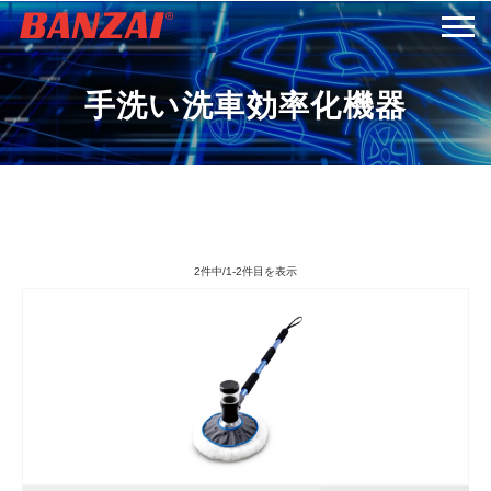
HOME
手洗い洗車効率化機器
商品情報
会社案内
2件中/1-2件目を表示
採用情報
サービス＆サポート
お問い合わせ