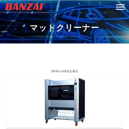
HOME
マットクリーナー
商品情報
会社案内
3件中/1-3件目を表示
採用情報
サービス＆サポート
お問い合わせ