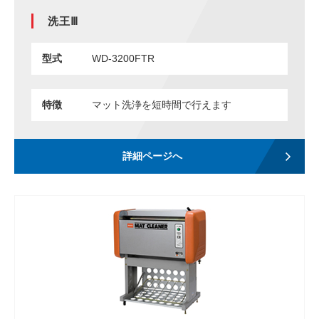
洗王Ⅲ
ENGLISH
中文
タイ語
型式
WD-3200FTR
特徴
マット洗浄を短時間で行えます
詳細ページへ