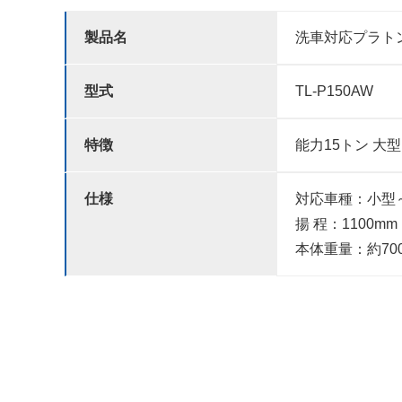
製品名
洗車対応プラトン
型式
TL-P150AW
特徴
能力15トン 
仕様
対応車種：小型
揚 程：1100mm
本体重量：約700