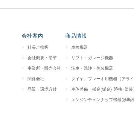
会社案内
商品情報
社長ご挨拶
車検機器
会社概要・沿革
リフト・ガレージ機器
事業所・販売会社
洗車・洗浄・美装機器
関係会社
タイヤ、ブレーキ用機器（アライ
品質・環境方針
車体整備（板金(鈑金)･溶接･塗
エンジンチュンナップ機器(診断機