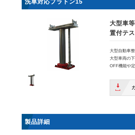
洗車対応プラトン15
大型車等
置付テス
大型自動車整
大型車両の下
OFF機能や
製品詳細