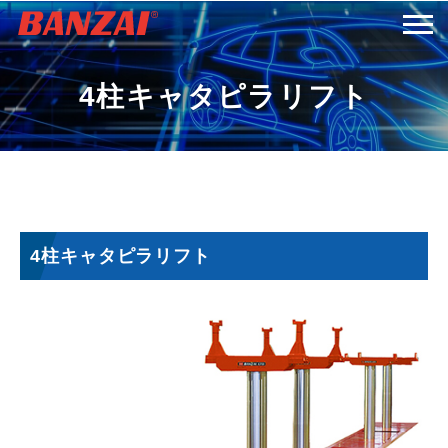
HOME
4柱キャタピラリフト
商品情報
会社案内
4柱キャタピラリフト
採用情報
サービス＆サポート
お問い合わせ